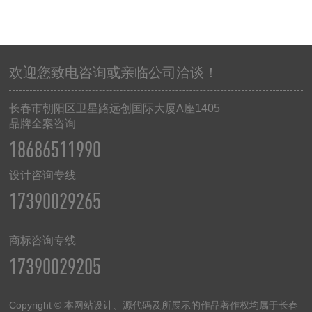
欢迎您致电咨询或亲临公司洽谈！
长春市朝阳区卫星路远创国际大厦
A
座
1405
品牌全案咨询
18686511990
设计咨询专线
17390029265
商标咨询专线
17390029205
Copyright © 本网站设计、源代码及所展示的作品著作权均属于长春