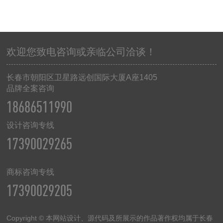
欢迎您致电咨询或亲临公司洽谈！
长春市朝阳区卫星路远创国际大厦
A
座
1405
品牌全案咨询
18686511990
设计咨询专线
17390029265
商标咨询专线
17390029205
Copyright © 本网站设计、源代码及所展示的作品著作权均属于长春