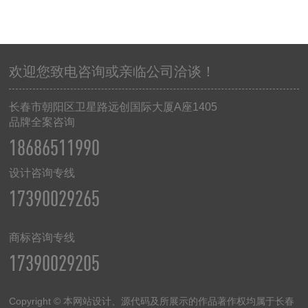
欢迎您致电咨询或亲临公司洽谈！
长春市朝阳区卫星路远创国际大厦
A
座
1405
品牌全案咨询
18686511990
设计咨询专线
17390029265
商标咨询专线
17390029205
Copyright © 本网站设计、源代码及所展示的作品著作权均属于长春