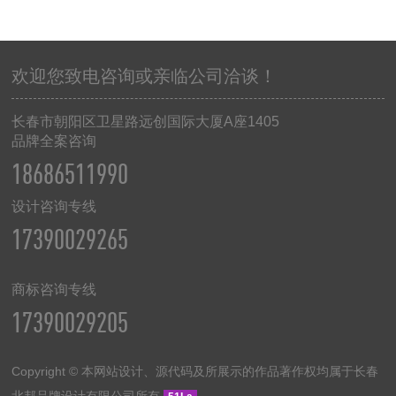
欢迎您致电咨询或亲临公司洽谈！
长春市朝阳区卫星路远创国际大厦
A
座
1405
品牌全案咨询
18686511990
设计咨询专线
17390029265
商标咨询专线
17390029205
Copyright © 本网站设计、源代码及所展示的作品著作权均属于长春