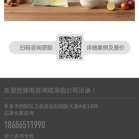
欢迎您致电咨询或亲临公司洽谈！
长春市朝阳区卫星路远创国际大厦
A
座
1405
品牌全案咨询
18686511990
设计咨询专线