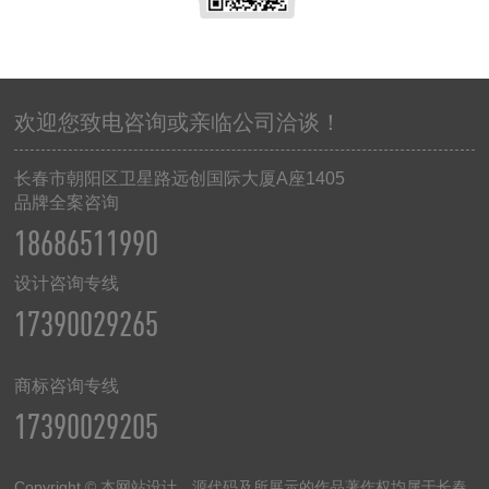
欢迎您致电咨询或亲临公司洽谈！
长春市朝阳区卫星路远创国际大厦
A
座
1405
品牌全案咨询
18686511990
设计咨询专线
17390029265
商标咨询专线
17390029205
Copyright © 本网站设计、源代码及所展示的作品著作权均属于长春