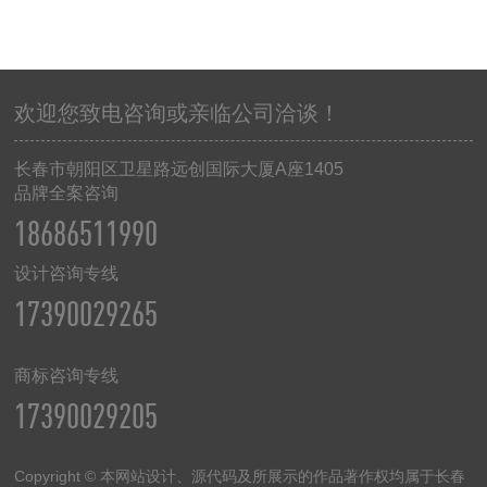
欢迎您致电咨询或亲临公司洽谈！
长春市朝阳区卫星路远创国际大厦
A
座
1405
品牌全案咨询
18686511990
设计咨询专线
17390029265
商标咨询专线
17390029205
Copyright © 本网站设计、源代码及所展示的作品著作权均属于长春