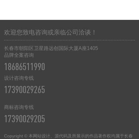
欢迎您致电咨询或亲临公司洽谈！
长春市朝阳区卫星路远创国际大厦
A
座
1405
品牌全案咨询
18686511990
设计咨询专线
17390029265
商标咨询专线
17390029205
Copyright © 本网站设计、源代码及所展示的作品著作权均属于长春