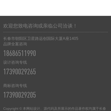
欢迎您致电咨询或亲临公司洽谈！
长春市朝阳区卫星路远创国际大厦
A
座
1405
品牌全案咨询
18686511990
设计咨询专线
17390029265
商标咨询专线
17390029205
Copyright © 本网站设计、源代码及所展示的作品著作权均属于长春