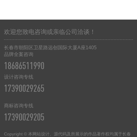
欢迎您致电咨询或亲临公司洽谈！
长春市朝阳区卫星路远创国际大厦
A
座
1405
品牌全案咨询
18686511990
设计咨询专线
17390029265
商标咨询专线
17390029205
Copyright © 本网站设计、源代码及所展示的作品著作权均属于长春