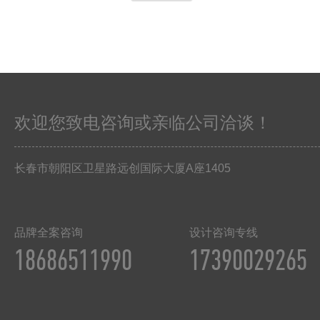
欢迎您致电咨询或亲临公司洽谈！
长春市朝阳区卫星路远创国际大厦
A
座
1405
品牌全案咨询
设计咨询专线
18686511990
17390029265