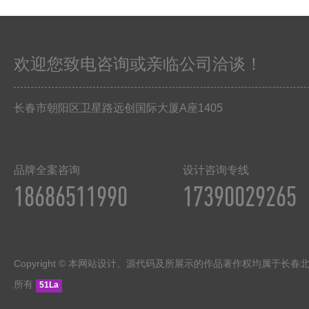
欢迎您致电咨询或亲临公司洽谈！
长春市朝阳区卫星路远创国际大厦
A
座
1405
品牌全案咨询
设计咨询专线
18686511990
17390029265
Copyright © 本网站设计、源代码及所展示的作品著作权均属于长
所有
51La