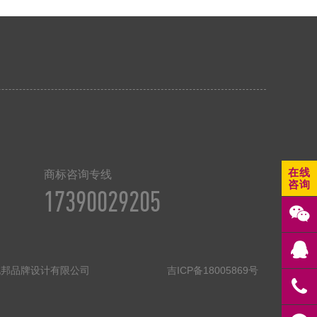
在线
商标咨询专线
咨询
17390029205
春北邦品牌设计有限公司
吉ICP备18005869号