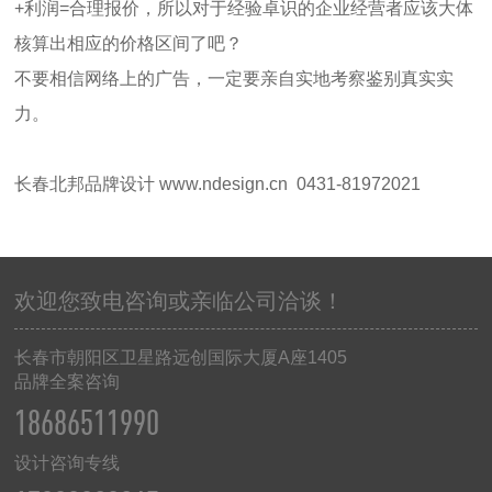
+利润=合理报价，所以对于经验卓识的企业经营者应该大体
核算出相应的价格区间了吧？
不要相信网络上的广告，一定要亲自实地考察鉴别真实实
力。
长春北邦品牌设计 www.ndesign.cn 0431-81972021
欢迎您致电咨询或亲临公司洽谈！
长春市朝阳区卫星路远创国际大厦
A
座
1405
品牌全案咨询
18686511990
设计咨询专线